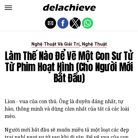
,
Nghệ Thuật Và Giải Trí
Nghệ Thuật
Làm Thế Nào Để Vẽ Một Con Sư Tử
Từ Phim Hoạt Hình (cho Người Mới
Bắt Đầu)
Lion - vua của con thú. Ông là duyên dáng nhất, tự
hào, thông minh và dũng cảm nhất của tất cả các loài
mèo.
Người mới bắt đầu sẽ muốn miêu tả một loạt các đẹp
trai nghỉ ngơi sư tử sau khi đi săn. Để vẽ vua của con