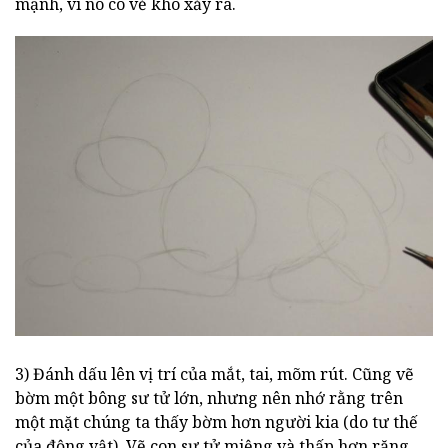
mạnh, vì nó có vẻ khó xảy ra.
3) Đánh dấu lên vị trí của mắt, tai, mõm rút. Cũng vẽ
bờm một bông sư tử lớn, nhưng nên nhớ rằng trên
một mặt chúng ta thấy bờm hơn người kia (do tư thế
của động vật). Vẽ con sư tử miệng và thấp hơn răng