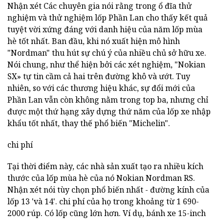
Nhận xét Các chuyên gia nói rằng trong ổ đĩa thử
nghiệm và thử nghiệm lốp Phần Lan cho thấy kết quả
tuyệt vời xứng đáng với danh hiệu của năm lốp mùa
hè tốt nhất. Ban đầu, khi nó xuất hiện mô hình
"Nordman" thu hút sự chú ý của nhiều chủ sở hữu xe.
Nói chung, như thể hiện bởi các xét nghiệm, "Nokian
SX» tự tin cầm cả hai trên đường khô và ướt. Tuy
nhiên, so với các thương hiệu khác, sự đổi mới của
Phần Lan vẫn còn không nằm trong top ba, nhưng chỉ
được một thứ hạng xây dựng thứ năm của lốp xe nhập
khẩu tốt nhất, thay thế phổ biến "Michelin".
chi phí
Tại thời điểm này, các nhà sản xuất tạo ra nhiều kích
thước của lốp mùa hè của nó Nokian Nordman RS.
Nhận xét nói tùy chọn phổ biến nhất - đường kính của
lốp 13 'và 14'. chi phí của họ trong khoảng từ 1 690-
2000 rúp. Có lốp cũng lớn hơn. Ví dụ, bánh xe 15-inch