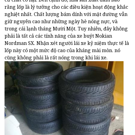
rằng lốp là lý tưởng cho các điều kiện hoạt động khắc
nghiệt nhất. Chất lượng bám dính với mặt đường vẫn
giữ nguyên cao như những ngày hè nóng nực, và
trong cái lạnh tháng Mười Một. Tuy nhiên, đây không
phải là tất cả các tính năng của xe buýt Nokian
Nordman SX. Nhận xét người lái xe kỷ niệm thực tế là
lốp này có một mức độ cao của kháng mài mòn. nó
cũng không phải là rất nóng trong khi lái xe.