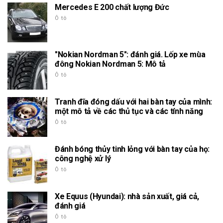
Mercedes E 200 chất lượng Đức
Ô tô
"Nokian Nordman 5": đánh giá. Lốp xe mùa
đông Nokian Nordman 5: Mô tả
Ô tô
Tranh đĩa đóng dấu với hai bàn tay của mình:
một mô tả về các thủ tục và các tính năng
Ô tô
Đánh bóng thủy tinh lỏng với bàn tay của họ:
công nghệ xử lý
Ô tô
Xe Equus (Hyundai): nhà sản xuất, giá cả,
đánh giá
Ô tô