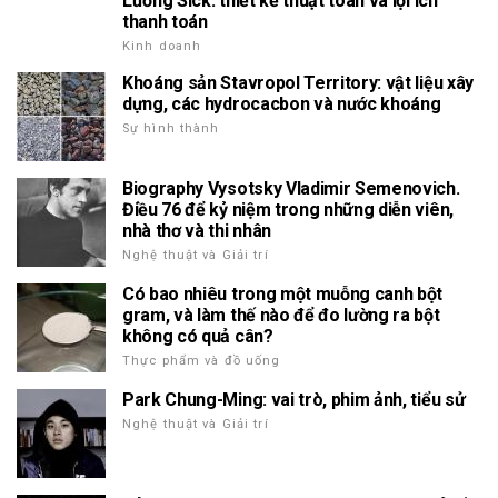
Lương Sick: thiết kế thuật toán và lợi ích
thanh toán
Kinh doanh
Khoáng sản Stavropol Territory: vật liệu xây
dựng, các hydrocacbon và nước khoáng
Sự hình thành
Biography Vysotsky Vladimir Semenovich.
Điều 76 để kỷ niệm trong những diễn viên,
nhà thơ và thi nhân
Nghệ thuật và Giải trí
Có bao nhiêu trong một muỗng canh bột
gram, và làm thế nào để đo lường ra bột
không có quả cân?
Thực phẩm và đồ uống
Park Chung-Ming: vai trò, phim ảnh, tiểu sử
Nghệ thuật và Giải trí