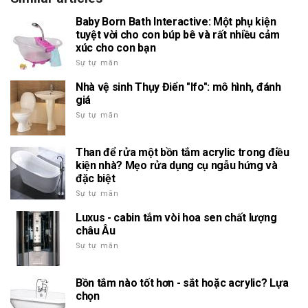
Baby Born Bath Interactive: Một phụ kiện
tuyệt vời cho con búp bê và rất nhiều cảm
xúc cho con bạn
Sự tự mãn
Nhà vệ sinh Thụy Điển "Ifo": mô hình, đánh
giá
Sự tự mãn
Than để rửa một bồn tắm acrylic trong điều
kiện nhà? Mẹo rửa dụng cụ ngẫu hứng và
đặc biệt
Sự tự mãn
Luxus - cabin tắm vòi hoa sen chất lượng
châu Âu
Sự tự mãn
Bồn tắm nào tốt hơn - sắt hoặc acrylic? Lựa
chọn