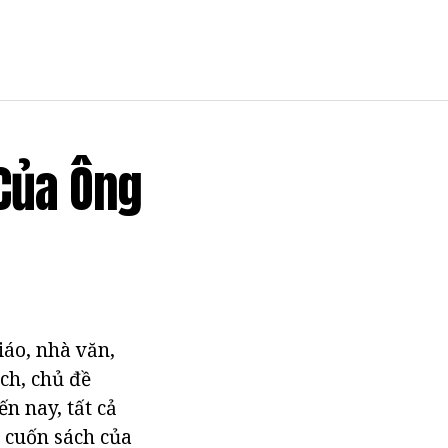
Của Ông
iáo, nhà văn,
ch, chủ đề
n nay, tất cả
u cuốn sách của