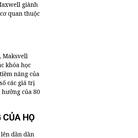
Maxwell giành
 cơ quan thuộc
, Maksvell
ác khóa học
 tiềm năng của
ố các giá trị
h hưởng của 80
G CỦA HỌ
 lên dần dần