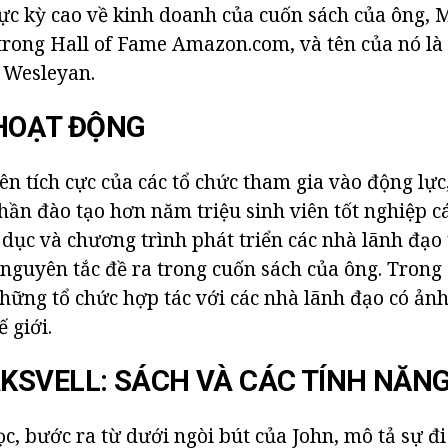
ực kỳ cao về kinh doanh của cuốn sách của ông, 
 trong Hall of Fame Amazon.com, và tên của nó là
 Wesleyan.
HOẠT ĐỘNG
ên tích cực của các tổ chức tham gia vào động lực
ần đào tạo hơn năm triệu sinh viên tốt nghiệp c
 dục và chương trình phát triển các nhà lãnh đạo
nguyên tắc đề ra trong cuốn sách của ông. Trong s
hững tổ chức hợp tác với các nhà lãnh đạo có ản
ế giới.
SVELL: SÁCH VÀ CÁC TÍNH NĂN
c, bước ra từ dưới ngòi bút của John, mô tả sự đi