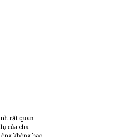
ành rất quan
dụ của cha
à ông không bao