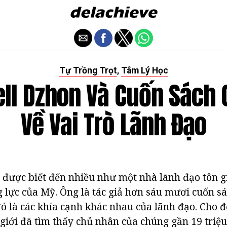
Tự Trồng Trọt
Tâm Lý Học
,
ll Dzhon Và Cuốn Sách 
Về Vai Trò Lãnh Đạo
được biết đến nhiều như một nhà lãnh đạo tôn g
g lực của Mỹ. Ông là tác giả hơn sáu mươi cuốn sá
ó là các khía cạnh khác nhau của lãnh đạo. Cho đế
ế giới đã tìm thấy chủ nhân của chúng gần 19 triệ