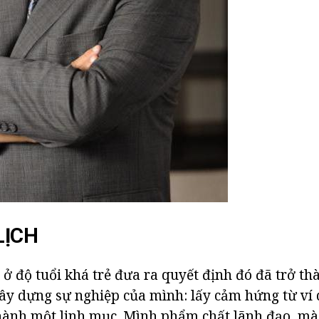
LỊCH
ở độ tuổi khá trẻ đưa ra quyết định đó đã trở th
xây dựng sự nghiệp của mình: lấy cảm hứng từ ví 
thành một linh mục. Mình phẩm chất lãnh đạo, m