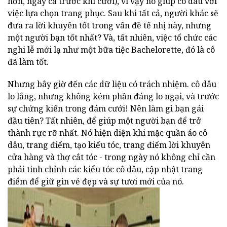
hơn, ngay cả trước khi cưới), vì vậy nó giúp cô dâu với
việc lựa chọn trang phục. Sau khi tất cả, người khác sẽ
đưa ra lời khuyên tốt trong vấn đề tế nhị này, nhưng
một người bạn tốt nhất? Và, tất nhiên, việc tổ chức các
nghi lễ mới lạ như một bữa tiệc Bachelorette, đó là cô
đã làm tốt.
Nhưng bây giờ đến các dữ liệu có trách nhiệm. cô dâu
lo lắng, nhưng không kém phần đáng lo ngại, và trước
sự chứng kiến trong đám cưới! Nên làm gì bạn gái
đầu tiên? Tất nhiên, để giúp một người bạn để trở
thành rực rỡ nhất. Nó hiện diện khi mặc quần áo cô
dâu, trang điểm, tạo kiểu tóc, trang điểm lời khuyên
cửa hàng và thợ cắt tóc - trong ngày nó không chỉ cần
phải tinh chỉnh các kiểu tóc cô dâu, cập nhật trang
điểm để giữ gìn vẻ đẹp và sự tươi mới của nó.