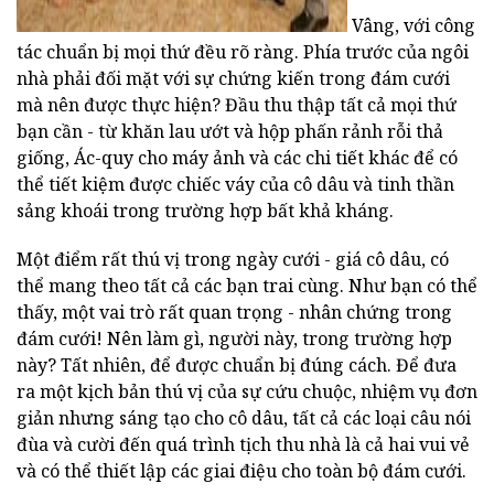
Vâng, với công
tác chuẩn bị mọi thứ đều rõ ràng. Phía trước của ngôi
nhà phải đối mặt với sự chứng kiến trong đám cưới
mà nên được thực hiện? Đầu thu thập tất cả mọi thứ
bạn cần - từ khăn lau ướt và hộp phấn rảnh rỗi thả
giống, Ác-quy cho máy ảnh và các chi tiết khác để có
thể tiết kiệm được chiếc váy của cô dâu và tinh thần
sảng khoái trong trường hợp bất khả kháng.
Một điểm rất thú vị trong ngày cưới - giá cô dâu, có
thể mang theo tất cả các bạn trai cùng. Như bạn có thể
thấy, một vai trò rất quan trọng - nhân chứng trong
đám cưới! Nên làm gì, người này, trong trường hợp
này? Tất nhiên, để được chuẩn bị đúng cách. Để đưa
ra một kịch bản thú vị của sự cứu chuộc, nhiệm vụ đơn
giản nhưng sáng tạo cho cô dâu, tất cả các loại câu nói
đùa và cười đến quá trình tịch thu nhà là cả hai vui vẻ
và có thể thiết lập các giai điệu cho toàn bộ đám cưới.