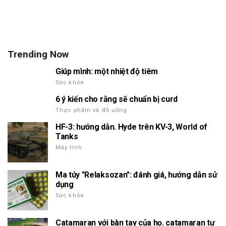
Trending Now
Giúp mình: một nhiệt độ tiêm
Sức khỏe
6 ý kiến cho rằng sẽ chuẩn bị curd
Thực phẩm và đồ uống
HF-3: hướng dẫn. Hyde trên KV-3, World of
Tanks
Máy tính
Ma túy "Relaksozan": đánh giá, hướng dẫn sử
dụng
Sức khỏe
Catamaran với bàn tay của họ. catamaran tự