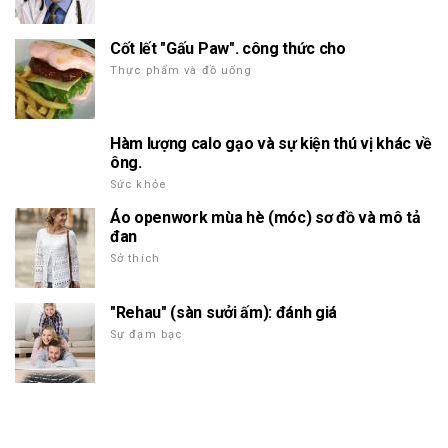
Cốt lết "Gấu Paw". công thức cho
Thực phẩm và đồ uống
Hàm lượng calo gạo và sự kiện thú vị khác về
ông.
Sức khỏe
Áo openwork mùa hè (móc) sơ đồ và mô tả
đan
Sở thích
"Rehau" (sàn sưởi ấm): đánh giá
Sự đạm bạc