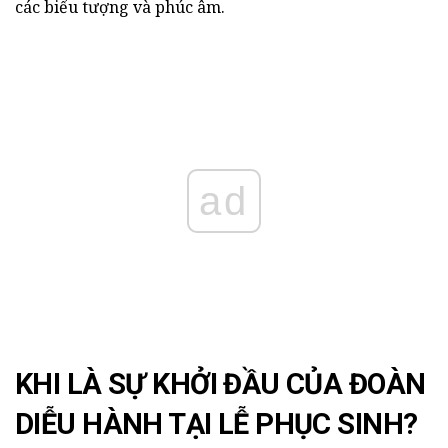
các biểu tượng và phúc âm.
ad
KHI LÀ SỰ KHỞI ĐẦU CỦA ĐOÀN
DIỄU HÀNH TẠI LỄ PHỤC SINH?