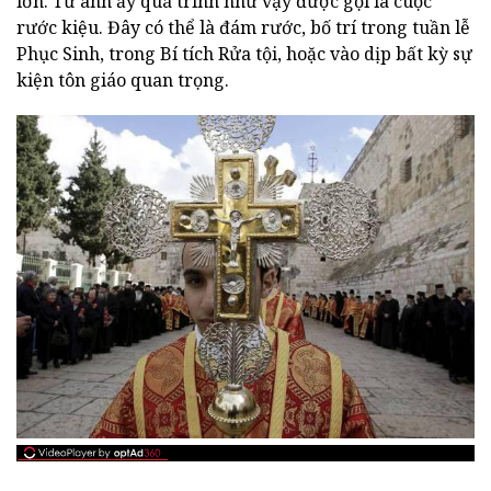
lớn. Từ anh ấy quá trình như vậy được gọi là cuộc
rước kiệu. Đây có thể là đám rước, bố trí trong tuần lễ
Phục Sinh, trong Bí tích Rửa tội, hoặc vào dịp bất kỳ sự
kiện tôn giáo quan trọng.