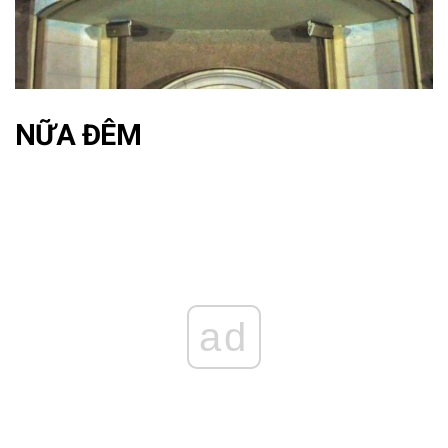
NỮA ĐÊM
ad