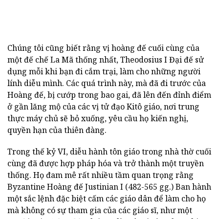
Chúng tôi cũng biết rằng vị hoàng đế cuối cùng của
một đế chế La Mã thống nhất, Theodosius I Đại đế sử
dụng mỗi khi bạn đi cắm trại, làm cho những người
lính diễu mình. Các quá trình này, mà đã đi trước của
Hoàng đế, bị cướp trong bao gai, đã lên đến đỉnh điểm
ở gần lăng mộ của các vị tử đạo Kitô giáo, nơi trung
thực máy chủ sẽ bỏ xuống, yêu cầu họ kiến nghị,
quyền hạn của thiên đàng.
Trong thế kỷ VI, diễu hành tôn giáo trong nhà thờ cuối
cùng đã được hợp pháp hóa và trở thành một truyền
thống. Họ đam mê rất nhiều tầm quan trọng rằng
Byzantine Hoàng đế Justinian I (482-565 gg.) Ban hành
một sắc lệnh đặc biệt cấm các giáo dân để làm cho họ
mà không có sự tham gia của các giáo sĩ, như một