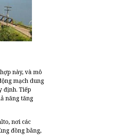
 hợp này, và mô
a động mạch dung
 định. Tiếp
hả năng tăng
to, nơi các
ùng đồng bằng,