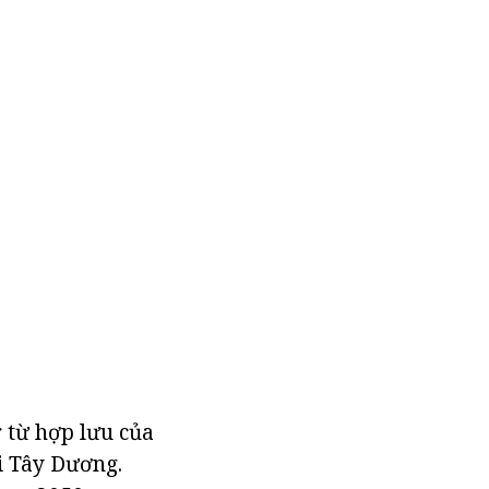
 từ hợp lưu của
ại Tây Dương.