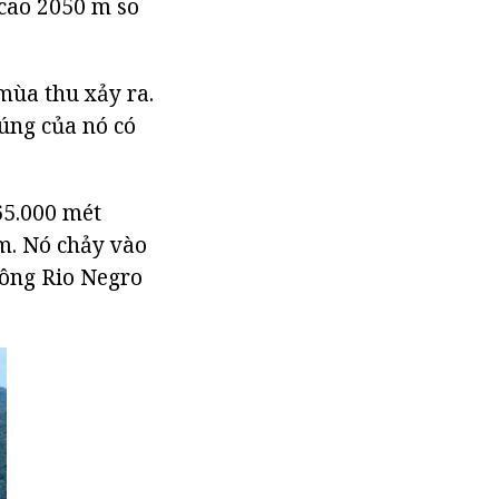
cao 2050 m so
mùa thu xảy ra.
đúng của nó có
65.000 mét
m. Nó chảy vào
sông Rio Negro