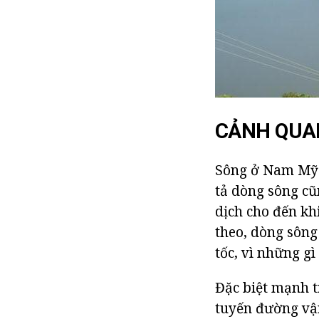
CẢNH QUA
Sông ở Nam Mỹ 
tả dòng sông cũ
dịch cho đến kh
theo, dòng sôn
tốc, vì những g
Đặc biệt mạnh t
tuyến đường vậ