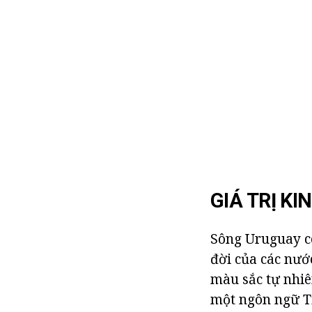
GIÁ TRỊ KI
Sông Uruguay có
đời của các nướ
màu sắc tự nhiê
một ngôn ngữ Ti