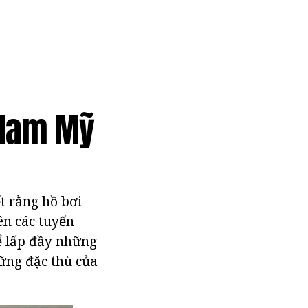
 Nam Mỹ
t rằng hồ bơi
ên các tuyến
Để lấp đầy những
hững đặc thù của