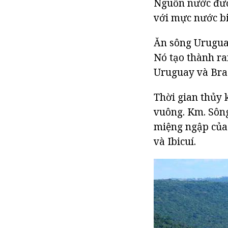
Nguồn nước được
với mực nước bi
Ăn sông Uruguay
Nó tạo thành ra
Uruguay và Brazi
Thời gian thủy 
vuông. Km. Sông
miệng ngập của 
và Ibicuí.