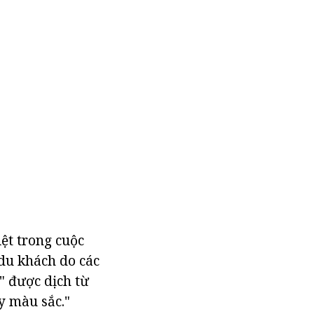
ệt trong cuộc
 du khách do các
" được dịch từ
y màu sắc."