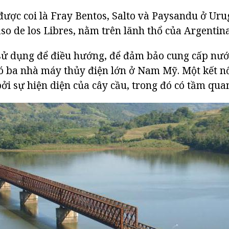
được coi là Fray Bentos, Salto và Paysandu ở Ur
so de los Libres, nằm trên lãnh thổ của Argentina
sử dụng để điều hướng, để đảm bảo cung cấp nướ
có ba nhà máy thủy điện lớn ở Nam Mỹ. Một kết nố
ởi sự hiện diện của cây cầu, trong đó có tầm quan