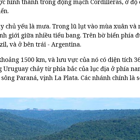
 hình thành trong động mạch Cordilleras, ở độ 
ển.
 chủ yếu là mưa. Trong lũ lụt vào mùa xuân và 
nh giới giữa nhiều tiểu bang. Trên bờ biển phía 
l, và ở bên trái - Argentina.
khoảng 1500 km, và lưu vực của nó có diện tích 3
 Uruguay chảy từ phía bắc của lục địa ở phía na
sông Paraná, vịnh La Plata. Các nhánh chính là 