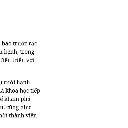
 báo trước rắc
n bệnh, trong
Tiến triển với
nụ cười hạnh
hà khoa học tiếp
 để khám phá
ến, cũng như
một thành viên