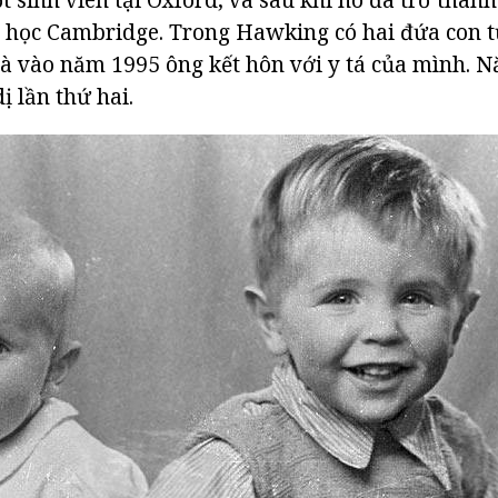
ại học Cambridge. Trong Hawking có hai đứa con 
và vào năm 1995 ông kết hôn với y tá của mình. 
ị lần thứ hai.