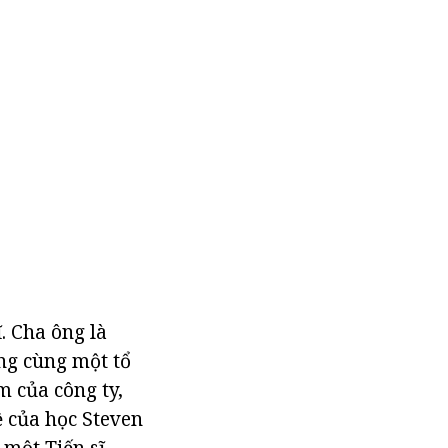
. Cha ông là
ng cùng một tổ
m của công ty,
ề của học Steven
 một Tiến sĩ