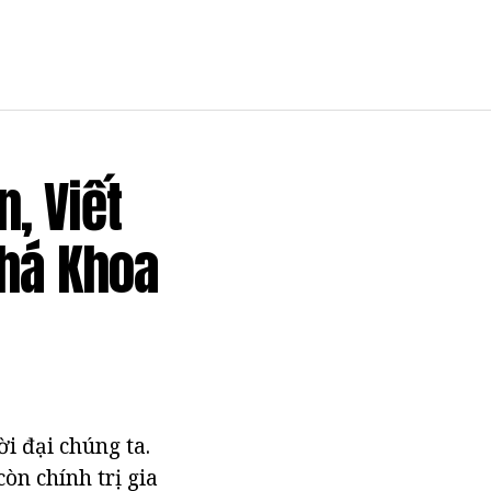
, Viết
há Khoa
i đại chúng ta.
òn chính trị gia