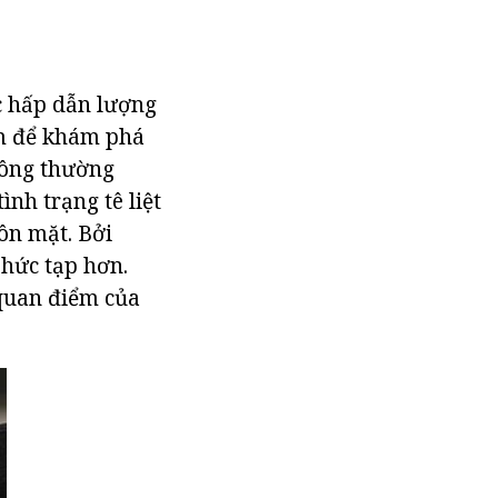
ực hấp dẫn lượng
ám để khám phá
 ông thường
ình trạng tê liệt
ôn mặt. Bởi
phức tạp hơn.
quan điểm của