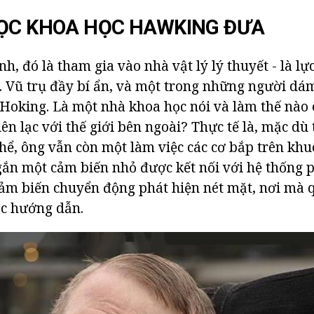
HỌC KHOA HỌC HAWKING ĐƯA
h, đó là tham gia vào nhà vật lý lý thuyết - là l
c. Vũ trụ đầy bí ẩn, và một trong những người d
 Hoking. Là một nhà khoa học nói và làm thế nào
iên lạc với thế giới bên ngoài? Thực tế là, mặc dù t
thể, ông vẫn còn một làm việc các cơ bắp trên khu
ắn một cảm biến nhỏ được kết nối với hệ thống 
ảm biến chuyển động phát hiện nét mặt, nơi mà 
ọc hướng dẫn.