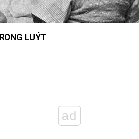
TRONG LUÝT
ad