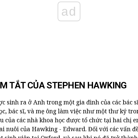
ad
ÓM TẮT CỦA STEPHEN HAWKING
 sinh ra ở Anh trong một gia đình của các bác sĩ
c, bác sĩ, và mẹ ông làm việc như một thư ký tro
u của các nhà khoa học được tổ chức tại hai chị e
ai nuôi của Hawking - Edward. Đối với các vấn đ
 sinh viên tại Oxford, và sau khi nó đã trở thành