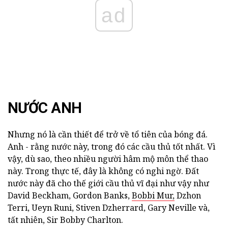
ad
NƯỚC ANH
Nhưng nó là cần thiết để trở về tổ tiên của bóng đá.
Anh - rằng nước này, trong đó các cầu thủ tốt nhất. Vì
vậy, dù sao, theo nhiều người hâm mộ môn thể thao
này. Trong thực tế, đây là không có nghi ngờ. Đất
nước này đã cho thế giới cầu thủ vĩ đại như vậy như
David Beckham, Gordon Banks,
Bobbi Mur,
Dzhon
Terri, Ueyn Runi, Stiven Dzherrard, Gary Neville và,
tất nhiên, Sir Bobby Charlton.