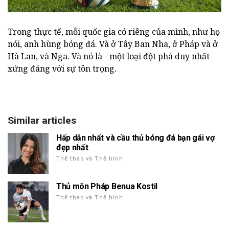
Trong thực tế, mỗi quốc gia có riêng của mình, như họ
nói, anh hùng bóng đá. Và ở Tây Ban Nha, ở Pháp và ở
Hà Lan, và Nga. Và nó là - một loại đột phá duy nhất
xứng đáng với sự tôn trọng.
Similar articles
Hấp dẫn nhất và cầu thủ bóng đá bạn gái vợ
đẹp nhất
Thể thao và Thể hình
Thủ môn Pháp Benua Kostil
Thể thao và Thể hình