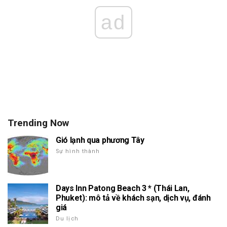
ad
Trending Now
Gió lạnh qua phương Tây
Sự hình thành
Days Inn Patong Beach 3 * (Thái Lan,
Phuket): mô tả về khách sạn, dịch vụ, đánh
giá
Du lịch