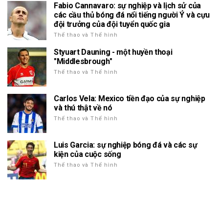
Fabio Cannavaro: sự nghiệp và lịch sử của
các cầu thủ bóng đá nổi tiếng người Ý và cựu
đội trưởng của đội tuyển quốc gia
Thể thao và Thể hình
Styuart Dauning - một huyền thoại
"Middlesbrough"
Thể thao và Thể hình
Carlos Vela: Mexico tiền đạo của sự nghiệp
và thú thật về nó
Thể thao và Thể hình
Luis Garcia: sự nghiệp bóng đá và các sự
kiện của cuộc sống
Thể thao và Thể hình