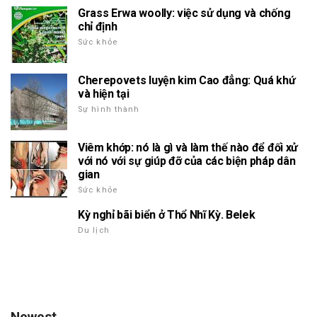
Grass Erwa woolly: việc sử dụng và chống
chỉ định
Sức khỏe
Cherepovets luyện kim Cao đẳng: Quá khứ
và hiện tại
Sự hình thành
Viêm khớp: nó là gì và làm thế nào để đối xử
với nó với sự giúp đỡ của các biện pháp dân
gian
Sức khỏe
Kỳ nghỉ bãi biển ở Thổ Nhĩ Kỳ. Belek
Du lịch
Newest