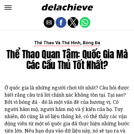
,
Thể Thao Và Thể Hình
Bóng Đá
Thể Thao Quan Tâm: Quốc Gia Mà
Các Cầu Thủ Tốt Nhất?
Ở quốc gia là những người chơi tốt nhất? Câu hỏi được
biết rằng câu trả lời chính xác không tồn tại. Tại sao?
Bởi vì bóng đá - đó là một vấn đề của hương vị. Có
người hâm mộ, người hâm mộ và ý kiến của họ. Tuy
nhiên, đó cũng là số liệu thống kê, có thể thấy các vận
động viên từ một số quốc gia đã thực hiện những bước
tiến lớn. Nếu bạn dựa vào dữ liệu này, nó sẽ tạo ra và