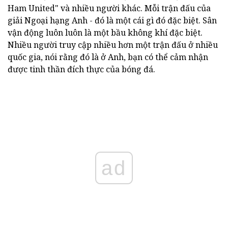
Ham United" và nhiều người khác. Mỗi trận đấu của
giải Ngoại hạng Anh - đó là một cái gì đó đặc biệt. Sân
vận động luôn luôn là một bầu không khí đặc biệt.
Nhiều người truy cập nhiều hơn một trận đấu ở nhiều
quốc gia, nói rằng đó là ở Anh, bạn có thể cảm nhận
được tinh thần đích thực của bóng đá.
ad