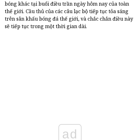
bóng khác tại buổi điều trần ngày hôm nay của toàn
thế giới. Cầu thủ của các câu lạc bộ tiếp tục tỏa sáng
trên sân khấu bóng đá thế giới, và chắc chắn điều này
sẽ tiếp tục trong một thời gian dài.
ad