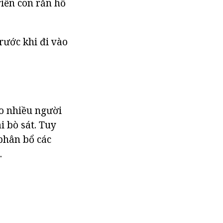
riển con rắn hổ
rước khi đi vào
do nhiều người
i bò sát. Tuy
 phân bổ các
.