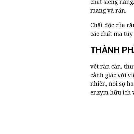
chất siêng năng.
mang và rắn.
Chất độc của rắ
các chất ma túy 
THÀNH PH
vết rắn cắn, th
cảnh giác với vi
nhiên, nỗi sợ hã
enzym hữu ích v