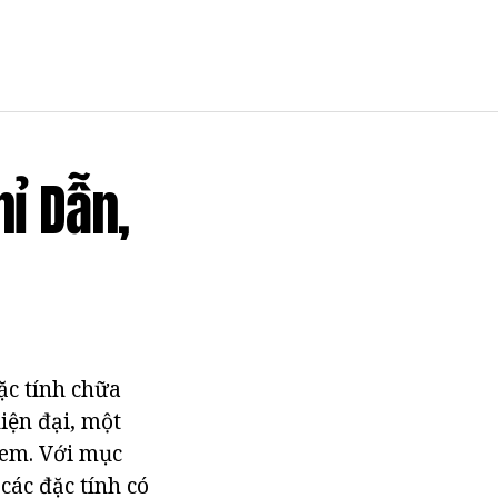
ỉ Dẫn,
ặc tính chữa
iện đại, một
kem. Với mục
các đặc tính có