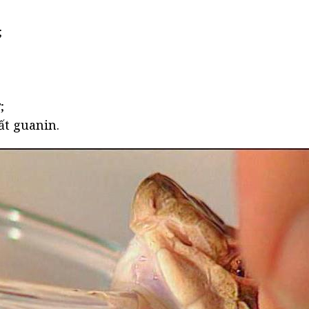
;
;
ất guanin.