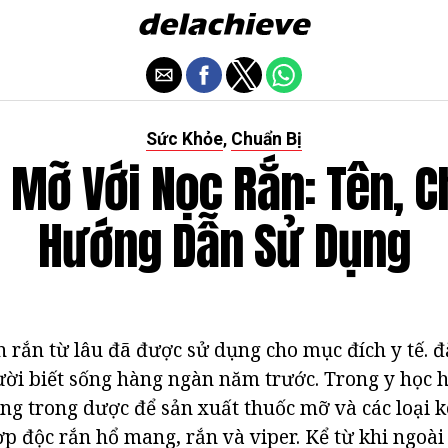
Sức Khỏe
Chuẩn Bị
,
 Mỡ Với Nọc Rắn: Tên, Ch
Hướng Dẫn Sử Dụng
n rắn từ lâu đã được sử dụng cho mục đích y tế. đ
ời biết sống hàng ngàn năm trước. Trong y học h
ng trong dược để sản xuất thuốc mỡ và các loại 
p độc rắn hổ mang, rắn và viper. Kể từ khi ngoài 