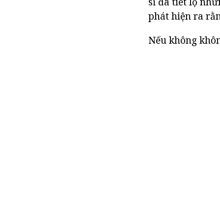
sĩ đã tiết lộ nh
phát hiện ra rằ
Nếu không khôn 