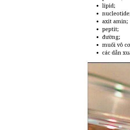
lipid;
nucleotide
axit amin;
peptit;
đường;
muối vô cơ
các dẫn xu