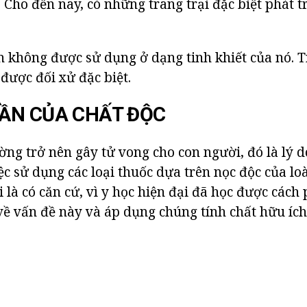
 Cho đến nay, có những trang trại đặc biệt phát t
n không được sử dụng ở dạng tinh khiết của nó. T
được đối xử đặc biệt.
ẦN CỦA CHẤT ĐỘC
ường trở nên gây tử vong cho con người, đó là lý 
ệc sử dụng các loại thuốc dựa trên nọc độc của loà
i là có căn cứ, vì y học hiện đại đã học được cách
ề vấn đề này và áp dụng chúng tính chất hữu ích