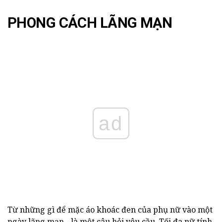
PHONG CÁCH LÃNG MẠN
ad
Từ những gì để mặc áo khoác đen của phụ nữ vào một
ngày lãng mạn - là một câu hỏi yêu cầu. Tối đa nữ tính