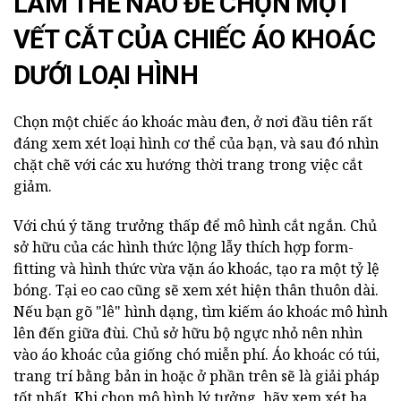
LÀM THẾ NÀO ĐỂ CHỌN MỘT
VẾT CẮT CỦA CHIẾC ÁO KHOÁC
DƯỚI LOẠI HÌNH
Chọn một chiếc áo khoác màu đen, ở nơi đầu tiên rất
đáng xem xét loại hình cơ thể của bạn, và sau đó nhìn
chặt chẽ với các xu hướng thời trang trong việc cắt
giảm.
Với chú ý tăng trưởng thấp để mô hình cắt ngắn. Chủ
sở hữu của các hình thức lộng lẫy thích hợp form-
fitting và hình thức vừa vặn áo khoác, tạo ra một tỷ lệ
bóng. Tại eo cao cũng sẽ xem xét hiện thân thuôn dài.
Nếu bạn gõ "lê" hình dạng, tìm kiếm áo khoác mô hình
lên đến giữa đùi. Chủ sở hữu bộ ngực nhỏ nên nhìn
vào áo khoác của giống chó miễn phí. Áo khoác có túi,
trang trí bằng bản in hoặc ở phần trên sẽ là giải pháp
tốt nhất. Khi chọn mô hình lý tưởng, hãy xem xét ba