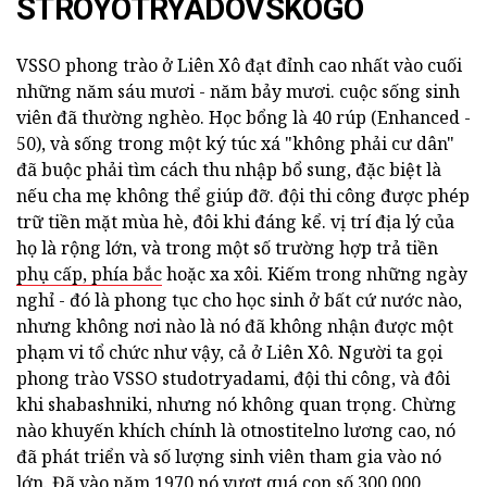
STROYOTRYADOVSKOGO
VSSO phong trào ở Liên Xô đạt đỉnh cao nhất vào cuối
những năm sáu mươi - năm bảy mươi. cuộc sống sinh
viên đã thường nghèo. Học bổng là 40 rúp (Enhanced -
50), và sống trong một ký túc xá "không phải cư dân"
đã buộc phải tìm cách thu nhập bổ sung, đặc biệt là
nếu cha mẹ không thể giúp đỡ. đội thi công được phép
trữ tiền mặt mùa hè, đôi khi đáng kể. vị trí địa lý của
họ là rộng lớn, và trong một số trường hợp trả tiền
phụ cấp, phía bắc
hoặc xa xôi. Kiếm trong những ngày
nghỉ - đó là phong tục cho học sinh ở bất cứ nước nào,
nhưng không nơi nào là nó đã không nhận được một
phạm vi tổ chức như vậy, cả ở Liên Xô. Người ta gọi
phong trào VSSO studotryadami, đội thi công, và đôi
khi shabashniki, nhưng nó không quan trọng. Chừng
nào khuyến khích chính là otnostitelno lương cao, nó
đã phát triển và số lượng sinh viên tham gia vào nó
lớn. Đã vào năm 1970 nó vượt quá con số 300.000