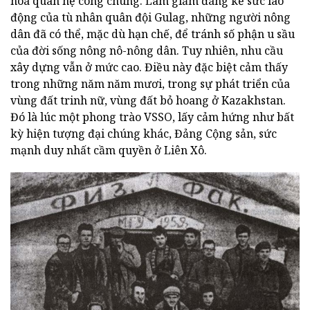
hoá quan hệ công chúng. Làm giảm đáng kể sức lao
động của tù nhân quân đội Gulag, những người nông
dân đã có thể, mặc dù hạn chế, để tránh số phận u sầu
của đời sống nông nô-nông dân. Tuy nhiên, nhu cầu
xây dựng vẫn ở mức cao. Điều này đặc biệt cảm thấy
trong những năm năm mươi, trong sự phát triển của
vùng đất trinh nữ, vùng đất bỏ hoang ở Kazakhstan.
Đó là lúc một phong trào VSSO, lấy cảm hứng như bất
kỳ hiện tượng đại chúng khác, Đảng Cộng sản, sức
mạnh duy nhất cầm quyền ở Liên Xô.