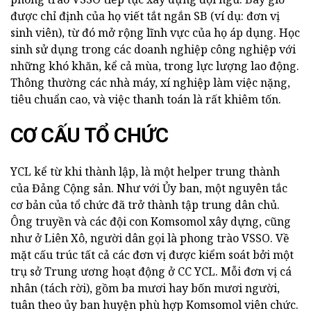
được chỉ định của họ viết tắt ngắn SB (ví dụ: đơn vị
sinh viên), từ đó mở rộng lĩnh vực của họ áp dụng. Học
sinh sử dụng trong các doanh nghiệp công nghiệp với
những khó khăn, kể cả mùa, trong lực lượng lao động.
Thông thường các nhà máy, xí nghiệp làm việc nặng,
tiêu chuẩn cao, và việc thanh toán là rất khiêm tốn.
CƠ CẤU TỔ CHỨC
YCL kể từ khi thành lập, là một helper trung thành
của Đảng Cộng sản. Như với Ủy ban, một nguyên tắc
cơ bản của tổ chức đã trở thành tập trung dân chủ.
Ông truyền và các đội con Komsomol xây dựng, cũng
như ở Liên Xô, người dân gọi là phong trào VSSO. Về
mặt cấu trúc tất cả các đơn vị được kiểm soát bởi một
trụ sở Trung ương hoạt động ở CC YCL. Mỗi đơn vị cá
nhân (tách rời), gồm ba mươi hay bốn mươi người,
tuân theo ủy ban huyện phù hợp Komsomol viên chức.