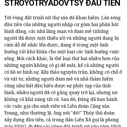
STROYOTRYADOVTSY ĐẦU TIÊN
Tới vùng đất trinh nữ thợ săn đã khan hiếm. Làn sóng
đầu tiên của những người nhập cư gồm hai phần bất
bình đẳng, các nhà lãng mạn và đam mê (những
người đã được một thiểu số) và những người đang bị
cám dỗ để nhấc lên được, đang ở trong một tình
huống rất khó khăn cho một loạt các tình huống cuộc
sống. Nói cách khác, là thể loại thứ hai nhiều hơn của
những người không có gì để mất, kể cả những người
có hồ sơ hình sự. Khi thảo nguyên trần, không có chỗ ở
và vật tư, những người đam mê và nhà thám hiểm
cũng như bắt đầu hiểu được sự phức tạp của tình
hình, nhiều người đã cố gắng quay trở lại, nhưng nó
không có khả năng tất cả. Sau đó, Đảng đã ban hành
các cuộc gọi cho sinh viên và Liên đoàn Cộng sản
Young, như thường lệ, ông nói "đó!" Thủy thủ đoàn
xây dựng đầu tiên, cả trong dân Liên Xô gọi là phong
trào VSSO, đi đến các vùng đất trinh nữ vào năm 1959