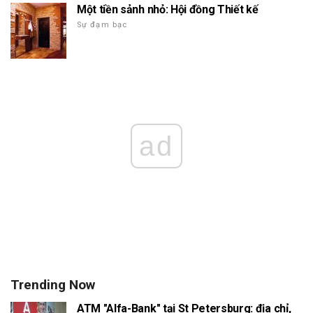
Một tiền sảnh nhỏ: Hội đồng Thiết kế
Sự đạm bạc
ad
Trending Now
ATM "Alfa-Bank" tại St Petersburg: địa chỉ,