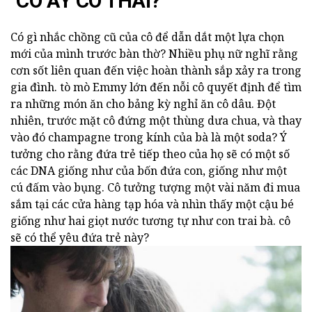
"CÔ ẤY CÓ THAI?"
Có gì nhắc chồng cũ của cô để dẫn dắt một lựa chọn
mới của mình trước bàn thờ? Nhiều phụ nữ nghĩ rằng
cơn sốt liên quan đến việc hoàn thành sắp xảy ra trong
gia đình. tò mò Emmy lớn đến nỗi cô quyết định để tìm
ra những món ăn cho bảng kỳ nghỉ ăn cô dâu. Đột
nhiên, trước mặt cô đứng một thùng dưa chua, và thay
vào đó champagne trong kính của bà là một soda? Ý
tưởng cho rằng đứa trẻ tiếp theo của họ sẽ có một số
các DNA giống như của bốn đứa con, giống như một
cú đấm vào bụng. Cô tưởng tượng một vài năm đi mua
sắm tại các cửa hàng tạp hóa và nhìn thấy một cậu bé
giống như hai giọt nước tương tự như con trai bà. cô
sẽ có thể yêu đứa trẻ này?