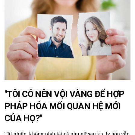
"TÔI CÓ NÊN VỘI VÀNG ĐỂ HỢP
PHÁP HÓA MỐI QUAN HỆ MỚI
CỦA HỌ?"
Tất nhiên, không phải tất cả phụ nữ sau khi ly hôn vẫn