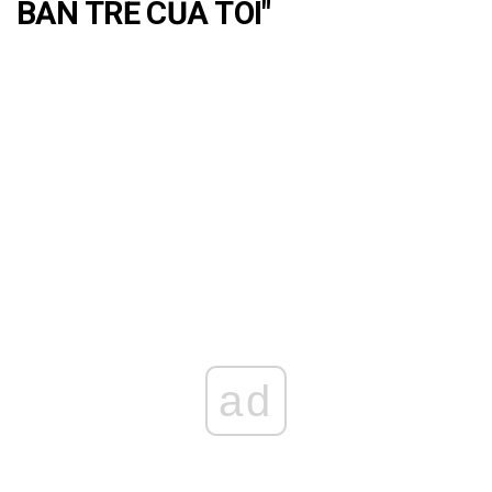
BẢN TRẺ CỦA TÔI"
ad