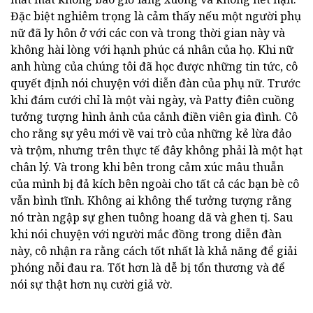
Đặc biệt nghiêm trọng là cảm thấy nếu một người phụ
nữ đã ly hôn ở với các con và trong thời gian này và
không hài lòng với hạnh phúc cá nhân của họ. Khi nữ
anh hùng của chúng tôi đã học được những tin tức, cô
quyết định nói chuyện với diễn đàn của phụ nữ. Trước
khi đám cưới chỉ là một vài ngày, và Patty điên cuồng
tưởng tượng hình ảnh của cảnh điền viên gia đình. Cô
cho rằng sự yêu mới về vai trò của những kẻ lừa đảo
và trộm, nhưng trên thực tế đây không phải là một hạt
chân lý. Và trong khi bên trong cảm xúc mâu thuẫn
của mình bị đả kích bên ngoài cho tất cả các bạn bè cô
vẫn bình tĩnh. Không ai không thể tưởng tượng rằng
nó tràn ngập sự ghen tuông hoang dã và ghen tị. Sau
khi nói chuyện với người mắc đồng trong diễn đàn
này, cô nhận ra rằng cách tốt nhất là khả năng để giải
phóng nỗi đau ra. Tốt hơn là dễ bị tổn thương và để
nói sự thật hơn nụ cười giả vờ.