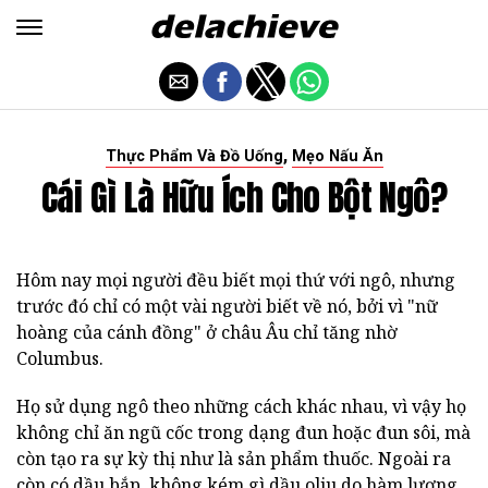
,
Thực Phẩm Và Đồ Uống
Mẹo Nấu Ăn
Cái Gì Là Hữu Ích Cho Bột Ngô?
Hôm nay mọi người đều biết mọi thứ với ngô, nhưng
trước đó chỉ có một vài người biết về nó, bởi vì "nữ
hoàng của cánh đồng" ở châu Âu chỉ tăng nhờ
Columbus.
Họ sử dụng ngô theo những cách khác nhau, vì vậy họ
không chỉ ăn ngũ cốc trong dạng đun hoặc đun sôi, mà
còn tạo ra sự kỳ thị như là sản phẩm thuốc. Ngoài ra
còn có dầu bắp, không kém gì dầu oliu do hàm lượng