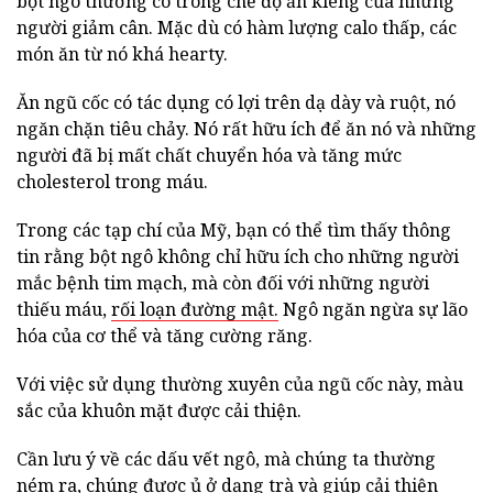
bột ngô thường có trong chế độ ăn kiêng của những
người giảm cân. Mặc dù có hàm lượng calo thấp, các
món ăn từ nó khá hearty.
Ăn ngũ cốc có tác dụng có lợi trên dạ dày và ruột, nó
ngăn chặn tiêu chảy. Nó rất hữu ích để ăn nó và những
người đã bị mất chất chuyển hóa và tăng mức
cholesterol trong máu.
Trong các tạp chí của Mỹ, bạn có thể tìm thấy thông
tin rằng bột ngô không chỉ hữu ích cho những người
mắc bệnh tim mạch, mà còn đối với những người
thiếu máu,
rối loạn đường mật.
Ngô ngăn ngừa sự lão
hóa của cơ thể và tăng cường răng.
Với việc sử dụng thường xuyên của ngũ cốc này, màu
sắc của khuôn mặt được cải thiện.
Cần lưu ý về các dấu vết ngô, mà chúng ta thường
ném ra, chúng được ủ ở dạng trà và giúp cải thiện