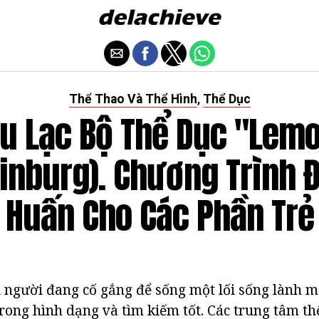
Thể Thao Và Thể Hình
Thể Dục
,
u Lạc Bộ Thể Dục "Lem
rinburg). Chương Trình Đ
 Huấn Cho Các Phần Trẻ
 người đang cố gắng để sống một lối sống lành m
trong hình dạng và tìm kiếm tốt. Các trung tâm t