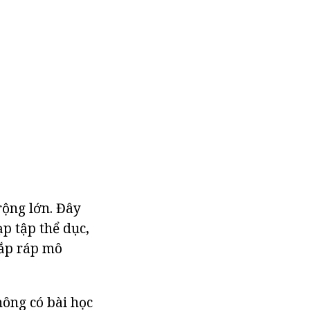
rộng lớn. Đây
ạp tập thể dục,
lắp ráp mô
hông có bài học