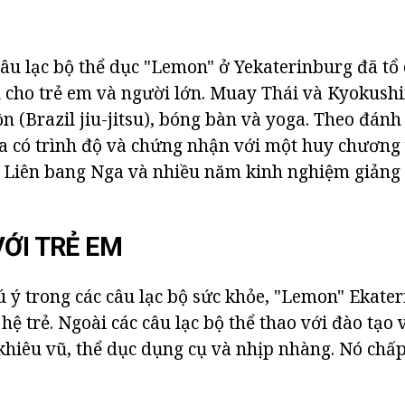
câu lạc bộ thể dục "Lemon" ở Yekaterinburg đã tổ
 cho trẻ em và người lớn. Muay Thái và Kyokush
ộn (Brazil jiu-jitsu), bóng bàn và yoga. Theo đánh 
ia có trình độ và chứng nhận với một huy chương 
a Liên bang Nga và nhiều năm kinh nghiệm giảng
VỚI TRẺ EM
ú ý trong các câu lạc bộ sức khỏe, "Lemon" Ekate
 hệ trẻ. Ngoài các câu lạc bộ thể thao với đào tạo
khiêu vũ, thể dục dụng cụ và nhịp nhàng. Nó chấp