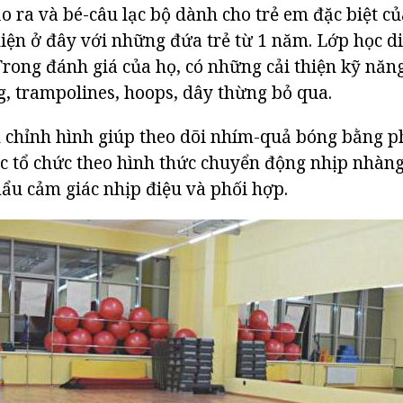
o ra và bé-câu lạc bộ dành cho trẻ em đặc biệt củ
iện ở đây với những đứa trẻ từ 1 năm. Lớp học diễ
 Trong đánh giá của họ, có những cải thiện kỹ năn
, trampolines, hoops, dây thừng bỏ qua.
 chỉnh hình giúp theo dõi nhím-quả bóng bằng ph
c tổ chức theo hình thức chuyển động nhịp nhàng
mẩu cảm giác nhịp điệu và phối hợp.