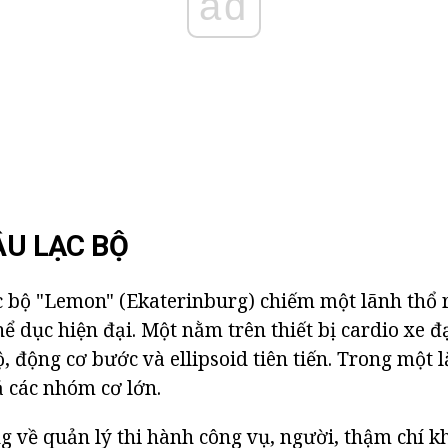
ad
ÂU LẠC BỘ
c bộ "Lemon" (Ekaterinburg) chiếm một lãnh thổ 
ể dục hiện đại. Một nằm trên thiết bị cardio xe đ
, động cơ bước và ellipsoid tiên tiến. Trong một 
ả các nhóm cơ lớn.
g về quản lý thi hành công vụ, người, thậm chí k