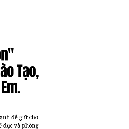
on"
ào Tạo,
 Em.
ạnh để giữ cho
hể dục và phòng