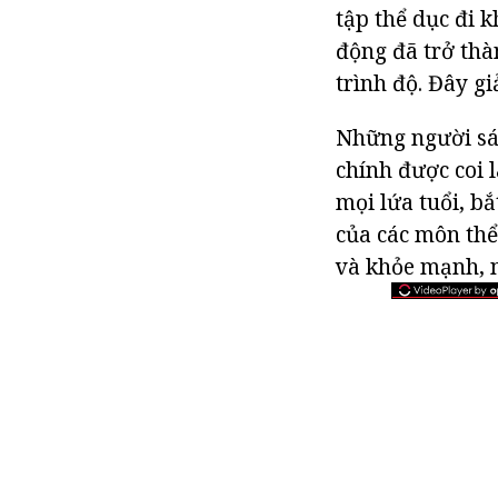
tập thể dục đi k
động đã trở thà
trình độ. Đây g
Những người sán
chính được coi 
mọi lứa tuổi, bắ
của các môn thể
và khỏe mạnh, n