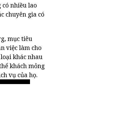
g có nhiều lao
ác chuyên gia có
g, mục tiêu
ận việc làm cho
c loại khác nhau
ơ thể khách mỏng
ch vụ của họ.