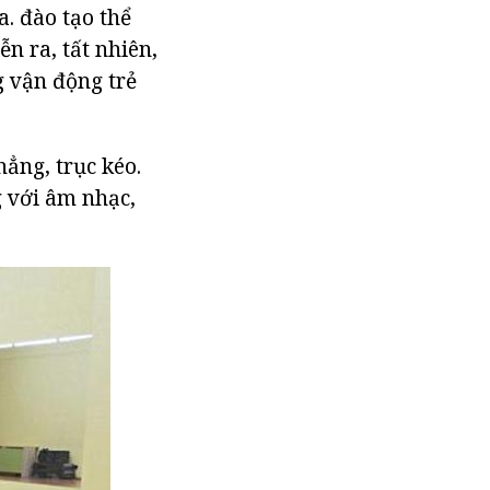
a. đào tạo thể
n ra, tất nhiên,
g vận động trẻ
ẳng, trục kéo.
 với âm nhạc,