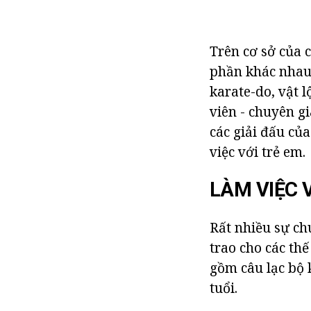
Trên cơ sở của 
phần khác nhau
karate-do, vật l
viên - chuyên g
các giải đấu củ
việc với trẻ em.
LÀM VIỆC 
Rất nhiều sự ch
trao cho các thế
gồm câu lạc bộ 
tuổi.