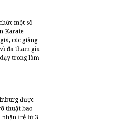
 chức một số
in Karate
giá, các giảng
vì đã tham gia
 dạy trong làm
rinburg được
 võ thuật bao
 nhận trẻ từ 3