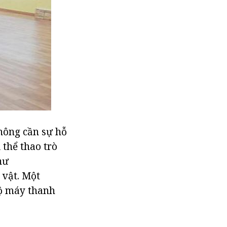
không cần sự hỗ
 thể thao trò
hư
 vật. Một
bộ máy thanh