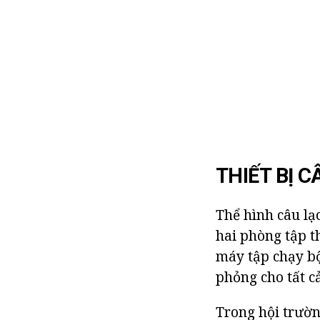
THIẾT BỊ C
Thể hình câu lạ
hai phòng tập th
máy tập chạy bộ
phỏng cho tất c
Trong hội trườn