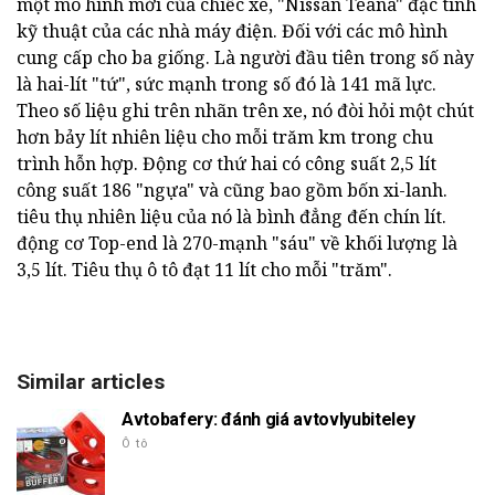
một mô hình mới của chiếc xe, "Nissan Teana" đặc tính
kỹ thuật của các nhà máy điện. Đối với các mô hình
cung cấp cho ba giống. Là người đầu tiên trong số này
là hai-lít "tứ", sức mạnh trong số đó là 141 mã lực.
Theo số liệu ghi trên nhãn trên xe, nó đòi hỏi một chút
hơn bảy lít nhiên liệu cho mỗi trăm km trong chu
trình hỗn hợp. Động cơ thứ hai có công suất 2,5 lít
công suất 186 "ngựa" và cũng bao gồm bốn xi-lanh.
tiêu thụ nhiên liệu của nó là bình đẳng đến chín lít.
động cơ Top-end là 270-mạnh "sáu" về khối lượng là
3,5 lít. Tiêu thụ ô tô đạt 11 lít cho mỗi "trăm".
Similar articles
Avtobafery: đánh giá avtovlyubiteley
Ô tô