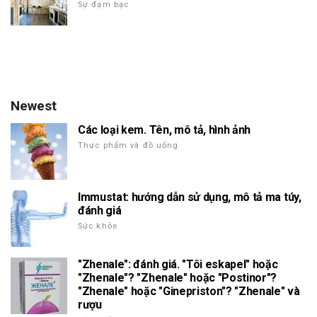
Sự đạm bạc
Newest
Các loại kem. Tên, mô tả, hình ảnh
Thực phẩm và đồ uống
Immustat: hướng dẫn sử dụng, mô tả ma túy,
đánh giá
Sức khỏe
"Zhenale": đánh giá. "Tôi eskapel" hoặc
"Zhenale"? "Zhenale" hoặc "Postinor"?
"Zhenale" hoặc "Ginepriston"? "Zhenale" và
rượu