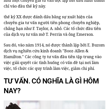
như một chuyên gia tư vấn độc lập bắt đầu hình thành
chỉ vào đầu thế kỷ này.
thế kỷ XX được đánh dấu bằng sự xuất hiện của
chuyên gia tư vấn người tiên phong chuyên nghiệp,
chẳng hạn như F. Taylor, A. nhỏ. Các tổ chức đầu tiên
của dịch vụ tư vấn mở T. Perrin và ông Emerson.
Sau đó, vào năm 1914, nó được thành lập bởi E. Buzom
dịch vụ nghiên cứu kinh doanh "Booz-Allen &
Hamilton." Các công ty tư vấn đầu tiên tập trung vào
việc giải quyết các tình huống có vấn đề tại nơi làm
việc, tổ chức các quy trình làm việc, giảm chi phí.
TƯ VẤN. CÓ NGHĨA LÀ GÌ HÔM
NAY?