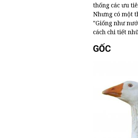
thống các ưu ti
Nhưng có một th
"Giống như nước
cách chi tiết nh
GỐC