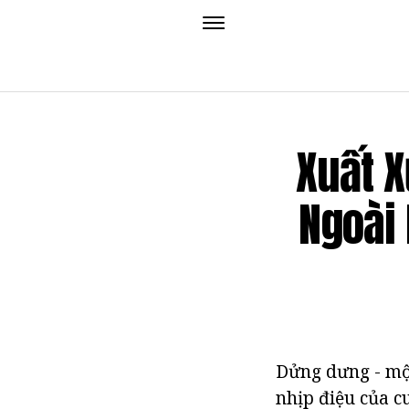
Xuất X
Ngoài 
Dửng dưng - một
nhịp điệu của c