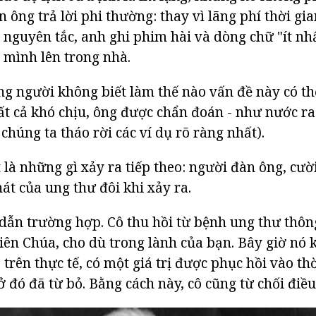
 ông trả lời phi thường: thay vì lãng phí thời gia
ề nguyên tắc, anh ghi phim hài và dòng chữ "ít nh
 mình lên trong nhà.
 người không biết làm thế nào vấn đề này có thể,
tất cả khó chịu, ông được chẩn đoán - như nước r
à chúng ta tháo rời các ví dụ rõ ràng nhất).
 là những gì xảy ra tiếp theo: người đàn ông, cười
át của ung thư đôi khi xảy ra.
 dẫn trường hợp. Cô thu hồi từ bệnh ung thư thông
iên Chúa, cho dù trong lành của bạn. Bây giờ nó 
trên thực tế, có một giá trị được phục hồi vào th
ở đó đã từ bỏ. Bằng cách này, cô cũng từ chối điều 