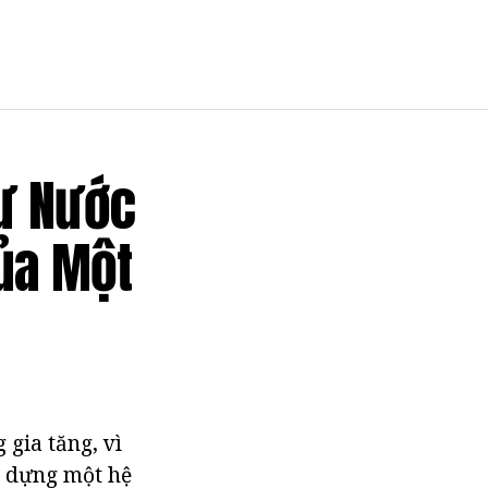
hư Nước
Của Một
 gia tăng, vì
ây dựng một hệ