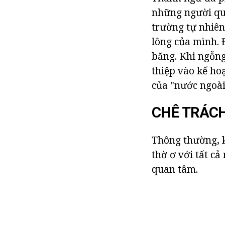
những người qua
trường tự nhiên
lông của mình. 
băng. Khi ngỗng
thiệp vào kế ho
của "nước ngoài 
CHÊ TRÁC
Thông thường, k
thờ ơ với tất cả
quan tâm.