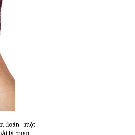
ẩn đoán - một
hải là quan