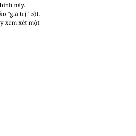
hình này.
 "giá trị" cột.
ãy xem xét một