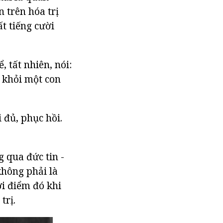
n trên hóa trị
ất tiếng cười
 tất nhiên, nói:
a khỏi một con
 đủ, phục hồi.
 qua đức tin -
không phải là
ời điểm đó khi
trị.