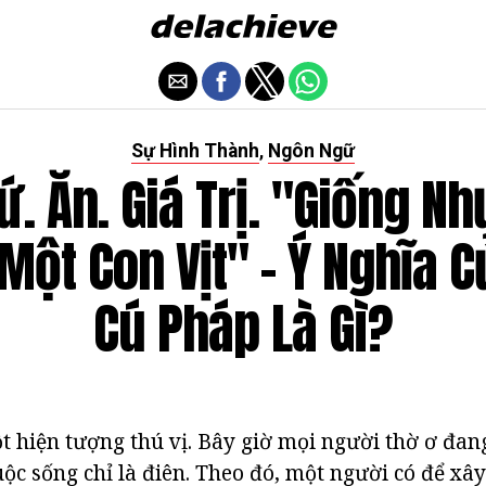
Sự Hình Thành
Ngôn Ngữ
,
ứ. Ăn. Giá Trị. "Giống N
Một Con Vịt" - Ý Nghĩa 
Cú Pháp Là Gì?
 hiện tượng thú vị. Bây giờ mọi người thờ ơ đang
uộc sống chỉ là điên. Theo đó, một người có để x