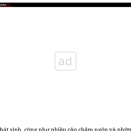
ad
hát sinh, cũng như nhiều câu châm ngôn và nhữn