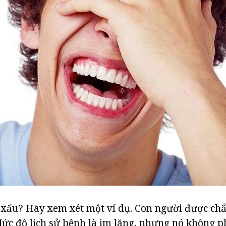
 xấu? Hãy xem xét một ví dụ. Con người được ch
ức độ lịch sử bệnh là im lặng, nhưng nó không p