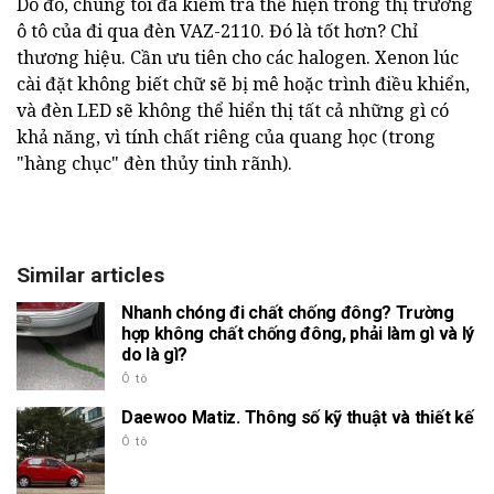
Do đó, chúng tôi đã kiểm tra thể hiện trong thị trường
ô tô của đi qua đèn VAZ-2110. Đó là tốt hơn? Chỉ
thương hiệu. Cần ưu tiên cho các halogen. Xenon lúc
cài đặt không biết chữ sẽ bị mê hoặc trình điều khiển,
và đèn LED sẽ không thể hiển thị tất cả những gì có
khả năng, vì tính chất riêng của quang học (trong
"hàng chục" đèn thủy tinh rãnh).
Similar articles
Nhanh chóng đi chất chống đông? Trường
hợp không chất chống đông, phải làm gì và lý
do là gì?
Ô tô
Daewoo Matiz. Thông số kỹ thuật và thiết kế
Ô tô