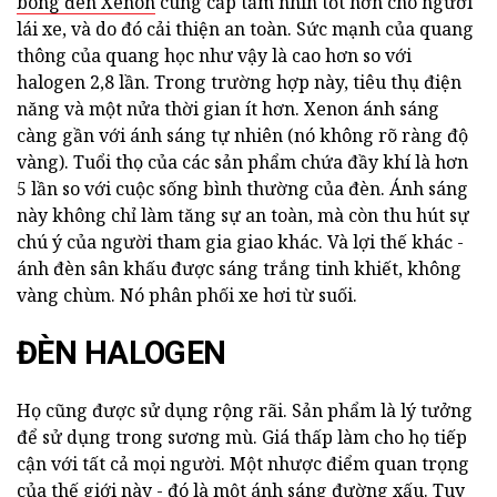
bóng đèn Xenon
cung cấp tầm nhìn tốt hơn cho người
lái xe, và do đó cải thiện an toàn. Sức mạnh của quang
thông của quang học như vậy là cao hơn so với
halogen 2,8 lần. Trong trường hợp này, tiêu thụ điện
năng và một nửa thời gian ít hơn. Xenon ánh sáng
càng gần với ánh sáng tự nhiên (nó không rõ ràng độ
vàng). Tuổi thọ của các sản phẩm chứa đầy khí là hơn
5 lần so với cuộc sống bình thường của đèn. Ánh sáng
này không chỉ làm tăng sự an toàn, mà còn thu hút sự
chú ý của người tham gia giao khác. Và lợi thế khác -
ánh đèn sân khấu được sáng trắng tinh khiết, không
vàng chùm. Nó phân phối xe hơi từ suối.
ĐÈN HALOGEN
Họ cũng được sử dụng rộng rãi. Sản phẩm là lý tưởng
để sử dụng trong sương mù. Giá thấp làm cho họ tiếp
cận với tất cả mọi người. Một nhược điểm quan trọng
của thế giới này - đó là một ánh sáng đường xấu. Tuy