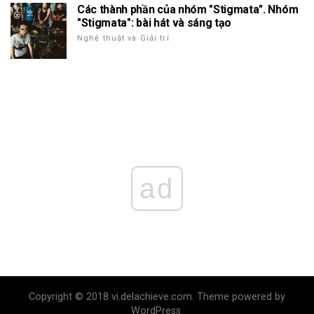
Các thành phần của nhóm "Stigmata". Nhóm
"Stigmata": bài hát và sáng tạo
Nghệ thuật và Giải trí
ad
Copyright © 2018 vi.delachieve.com. Theme powered by
WordPress.