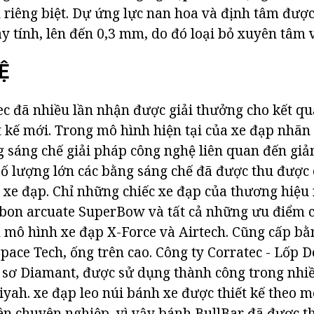
 riêng biệt. Dự ứng lực nan hoa và định tâm được
y tính, lên đến 0,3 mm, do đó loại bỏ xuyên tâm v
Ệ
ec đã nhiều lần nhận được giải thưởng cho kết q
ết kế mới. Trong mô hình hiện tại của xe đạp nhã
 sáng chế giải pháp công nghệ liên quan đến giả
t số lượng lớn các bằng sáng chế đã được thu được
xe đạp. Chỉ những chiếc xe đạp của thương hiệu
bon arcuate SuperBow và tất cả những ưu điểm 
mô hình xe đạp X-Force và Airtech. Cũng cấp bằ
Space Tech, ống trên cao. Công ty Corratec - Lốp
ồ sơ Diamant, được sử dụng thành công trong nhi
yah. xe đạp leo núi bánh xe được thiết kế theo
ên chuyên nghiệp, vì vậy bánh BullBar đã được th