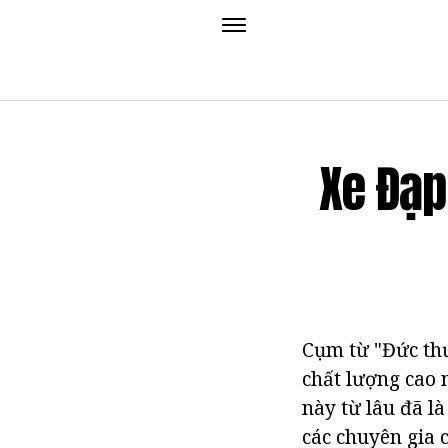
Xe Đạp
Cụm từ "Đức thư
chất lượng cao n
này từ lâu đã l
các chuyên gia 