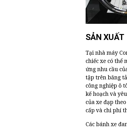
SẢN XUẤT
Tại nhà máy Cor
chiếc xe có thể
ứng nhu cầu của
tập trên băng t
công nghiệp ô t
kế hoạch và yê
của xe đạp theo
cấp và chi phí t
Các bánh xe đan