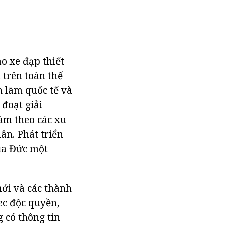
o xe đạp thiết
 trên toàn thế
n lãm quốc tế và
 đoạt giải
làm theo các xu
ân. Phát triển
của Đức một
mới và các thành
ec độc quyền,
g có thông tin