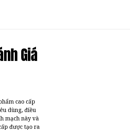
ánh Giá
 phẩm cao cấp
iêu dùng, điều
ĩnh mạch này và
cấp được tạo ra