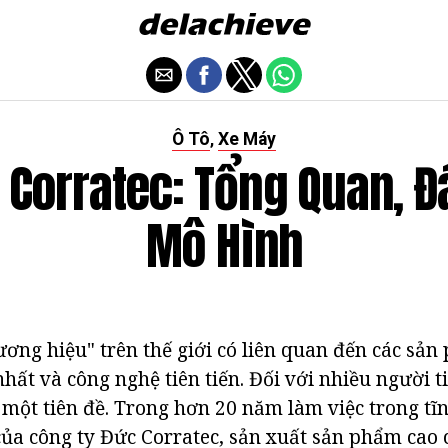
Ô Tô
Xe Máy
,
 Corratec: Tổng Quan, Đ
Mô Hình
ơng hiệu" trên thế giới có liên quan đến các sản
hất và công nghệ tiên tiến. Đối với nhiều người t
à một tiên đề. Trong hơn 20 năm làm việc trong t
của công ty Đức Corratec, sản xuất sản phẩm cao 