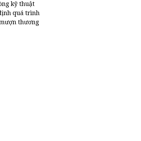
òng kỹ thuật
định quá trình
ay mượn thương