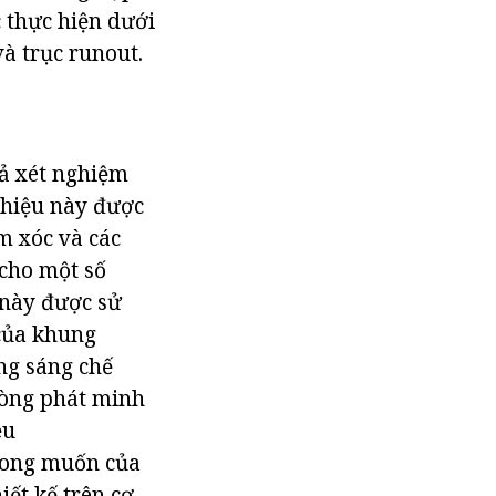
 thực hiện dưới
à trục runout.
uả xét nghiệm
n hiệu này được
m xóc và các
 cho một số
 này được sử
của khung
ng sáng chế
 Dòng phát minh
ều
 mong muốn của
iết kế trên cơ