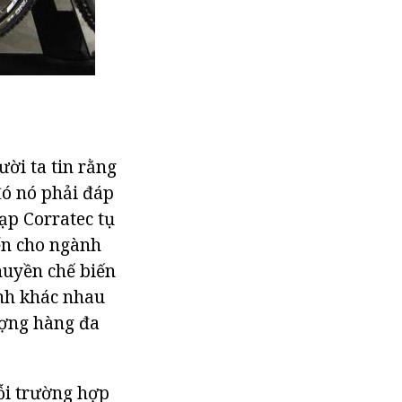
ời ta tin rằng
đó nó phải đáp
ạp Corratec tụ
iển cho ngành
huyền chế biến
ình khác nhau
lượng hàng đa
ỗi trường hợp