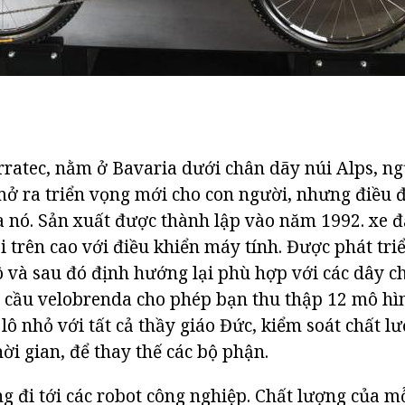
ratec, nằm ở Bavaria dưới chân dãy núi Alps, ngư
 mở ra triển vọng mới cho con người, nhưng điều 
 nó. Sản xuất được thành lập vào năm 1992. xe đ
ải trên cao với điều khiển máy tính. Được phát tr
ô và sau đó định hướng lại phù hợp với các dây c
u cầu velobrenda cho phép bạn thu thập 12 mô h
 lô nhỏ với tất cả thầy giáo Đức, kiểm soát chất 
hời gian, để thay thế các bộ phận.
g đi tới các robot công nghiệp. Chất lượng của m