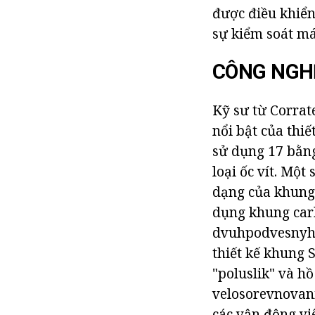
được điều khiển
sự kiểm soát má
CÔNG NGH
Kỹ sư từ Corrat
nổi bật của thi
sử dụng 17 bằng
loại ốc vít. Mộ
dạng của khung 
dụng khung car
dvuhpodvesnyh 
thiết kế khung 
"poluslik" và h
velosorevnovani
các vận động vi