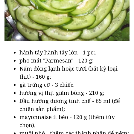
hành tây hành tây lớn - 1 pc;.
pho mát "Parmesan" - 120 g;
Nấm đông lạnh hoặc tươi (bất kỳ loại
thịt) - 160 g;
gà trứng cỡ - 3 chiếc.
hương vị thịt giăm bông - 210 g;
Dầu hướng dương tinh chế - 65 ml (để
chiên sản phẩm);
mayonnaise ít béo - 120 g (thêm tùy
chọn),
muối nhỏ - thêm các thành phần để nếm;