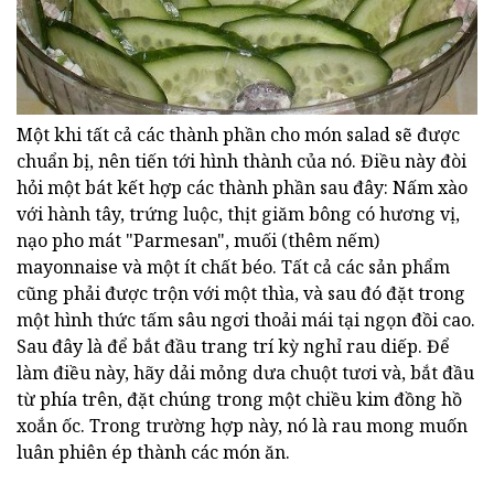
Một khi tất cả các thành phần cho món salad sẽ được
chuẩn bị, nên tiến tới hình thành của nó. Điều này đòi
hỏi một bát kết hợp các thành phần sau đây: Nấm xào
với hành tây, trứng luộc, thịt giăm bông có hương vị,
nạo pho mát "Parmesan", muối (thêm nếm)
mayonnaise và một ít chất béo. Tất cả các sản phẩm
cũng phải được trộn với một thìa, và sau đó đặt trong
một hình thức tấm sâu ngơi thoải mái tại ngọn đồi cao.
Sau đây là để bắt đầu trang trí kỳ nghỉ rau diếp. Để
làm điều này, hãy dải mỏng dưa chuột tươi và, bắt đầu
từ phía trên, đặt chúng trong một chiều kim đồng hồ
xoắn ốc. Trong trường hợp này, nó là rau mong muốn
luân phiên ép thành các món ăn.