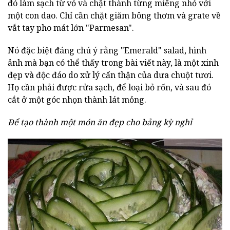
đó làm sạch từ vỏ và chặt thành từng miếng nhỏ với
một con dao. Chỉ cần chặt giăm bông thơm và grate về
vắt tay pho mát lớn "Parmesan".
Nó đặc biệt đáng chú ý rằng "Emerald" salad, hình
ảnh mà bạn có thể thấy trong bài viết này, là một xinh
đẹp và độc đáo do xử lý cẩn thận của dưa chuột tươi.
Họ cần phải được rửa sạch, để loại bỏ rốn, và sau đó
cắt ở một góc nhọn thành lát mỏng.
Để tạo thành một món ăn đẹp cho bảng kỳ nghỉ