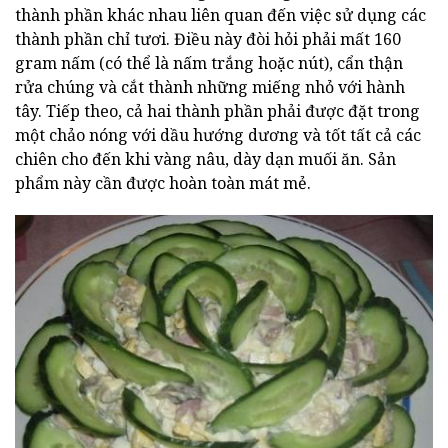
thành phần khác nhau liên quan đến việc sử dụng các
thành phần chỉ tươi. Điều này đòi hỏi phải mất 160
gram nấm (có thể là nấm trắng hoặc nút), cẩn thận
rửa chúng và cắt thành những miếng nhỏ với hành
tây. Tiếp theo, cả hai thành phần phải được đặt trong
một chảo nóng với dầu hướng dương và tốt tất cả các
chiên cho đến khi vàng nâu, dày dạn muối ăn. Sản
phẩm này cần được hoàn toàn mát mẻ.