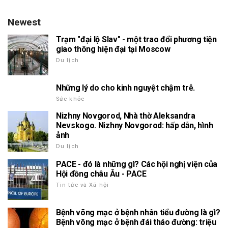
Newest
Trạm "đại lộ Slav" - một trao đổi phương tiện
giao thông hiện đại tại Moscow
Du lịch
Những lý do cho kinh nguyệt chậm trễ.
Sức khỏe
Nizhny Novgorod, Nhà thờ Aleksandra
Nevskogo. Nizhny Novgorod: hấp dẫn, hình
ảnh
Du lịch
PACE - đó là những gì? Các hội nghị viện của
Hội đồng châu Âu - PACE
Tin tức và Xã hội
Bệnh võng mạc ở bệnh nhân tiểu đường là gì?
Bệnh võng mạc ở bệnh đái tháo đường: triệu