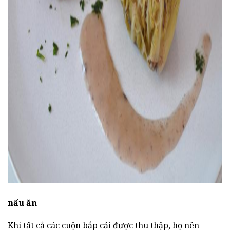
ad
nấu ăn
Khi tất cả các cuộn bắp cải được thu thập, họ nên