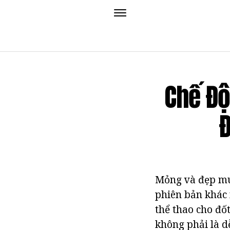
Chế Độ
Đ
Mỏng và đẹp muố
phiên bản khác
thể thao cho đố
không phải là d