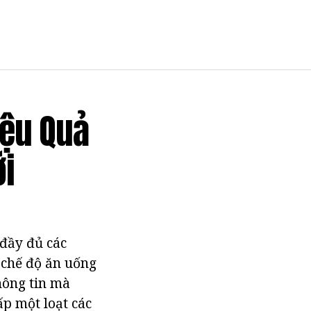
iệu Quả
ới
 đầy đủ các
 chế độ ăn uống
thông tin mà
ấp một loạt các