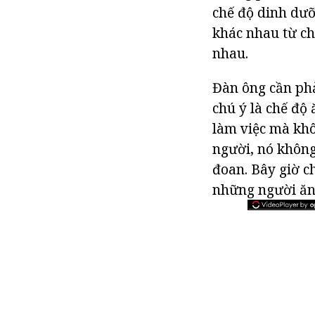
chế độ dinh dưỡ
khác nhau từ ch
nhau.
Đàn ông cần phả
chú ý là chế độ
làm việc mà khô
người, nó không
đoan. Bây giờ c
những người ăn