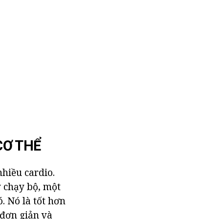
CƠ THỂ
nhiều cardio.
y chạy bộ, một
. Nó là tốt hơn
 đơn giản và