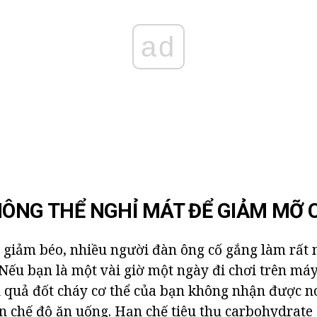
ad
HÔNG THỂ NGHỈ MÁT ĐỂ GIẢM MỠ 
c giảm béo, nhiều người đàn ông cố gắng làm rất 
. Nếu bạn là một vài giờ một ngày đi chơi trên má
u quả đốt cháy cơ thể của bạn không nhận được nó
n chế độ ăn uống. Hạn chế tiêu thụ carbohydrate