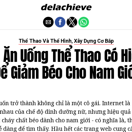
Thể Thao Và Thể Hình
Xây Dựng Cơ Bắp
,
 Ăn Uống Thể Thao Có H
ể Giảm Béo Cho Nam Gi
n trở thành không chỉ là một cô gái. Internet là
 nhau của chế độ dinh dưỡng nữ, nhưng hiệu quả
t cháy chất béo dành cho nam giới - có nghĩa là, 
ễ dàng để tìm thấy. Hầu hết các trang web cung c