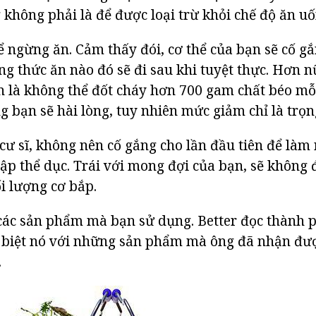
 không phải là để được loại trừ khỏi chế độ ăn uố
 ngừng ăn. Cảm thấy đói, cơ thể của bạn sẽ cố g
ong thức ăn nào đó sẽ đi sau khi tuyệt thực. Hơn 
ản là không thể đốt cháy hơn 700 gam chất béo m
ng bạn sẽ hài lòng, tuy nhiên mức giảm chỉ là trọ
cư sĩ, không nên cố gắng cho lần đầu tiên để làm 
 tập thể dục. Trái với mong đợi của bạn, sẽ không
ối lượng cơ bắp.
các sản phẩm mà bạn sử dụng. Better đọc thành p
 biệt nó với những sản phẩm mà ông đã nhận đượ
.