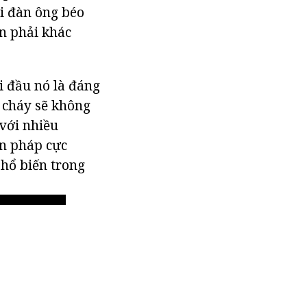
ời đàn ông béo
ần phải khác
i đầu nó là đáng
t cháy sẽ không
 với nhiều
ện pháp cực
phổ biến trong